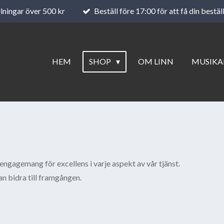
llningar över 500 kr
Beställ före 17:00 för att få din bestä
HEM
SHOP
OM LINN
MUSIKA
engagemang för excellens i varje aspekt av vår tjänst.
an bidra till framgången.