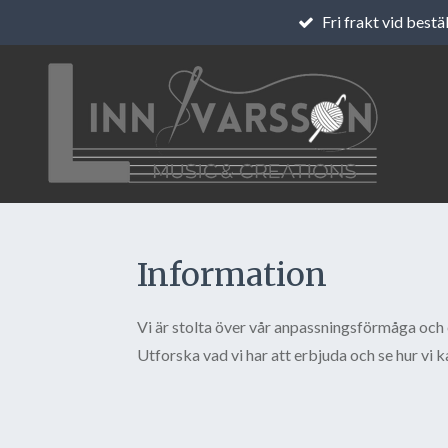
Fri frakt vid bestä
Hoppa
till
huvudinnehållet
Information
Vi är stolta över vår anpassningsförmåga och 
Utforska vad vi har att erbjuda och se hur vi k